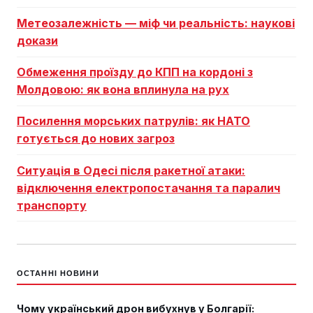
Метеозалежність — міф чи реальність: наукові
докази
Обмеження проїзду до КПП на кордоні з
Молдовою: як вона вплинула на рух
Посилення морських патрулів: як НАТО
готується до нових загроз
Ситуація в Одесі після ракетної атаки:
відключення електропостачання та паралич
транспорту
ОСТАННІ НОВИНИ
Чому український дрон вибухнув у Болгарії: