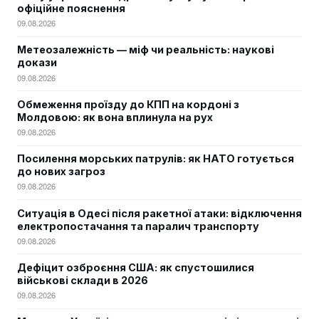
офіційне пояснення
09.08.2026
Метеозалежність — міф чи реальність: наукові
докази
09.08.2026
Обмеження проїзду до КПП на кордоні з
Молдовою: як вона вплинула на рух
09.08.2026
Посилення морських патрулів: як НАТО готується
до нових загроз
09.08.2026
Ситуація в Одесі після ракетної атаки: відключення
електропостачання та паралич транспорту
09.08.2026
Дефіцит озброєння США: як спустошилися
військові склади в 2026
09.08.2026