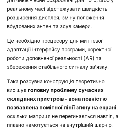
датчиків - вони розроблені для того, щоб у
реальному часі відстежувати швидкість
розширення дисплея, зміну положення
вбудованих антен та зсув камери.
Це необхідно процесору для миттєвої
адаптації інтерфейсу програми, коректної
роботи доповненої реальності (AR) та
збереження стабільного сигналу зв'язку.
Така розсувна конструкція теоретично
вирішує
головну проблему сучасних
складаних пристроїв - вона повністю
позбавлена помітної лінії згину на екрані
,
оскільки матриця не перегинається навпіл, а
плавно намотується на внутрішній шарнір.