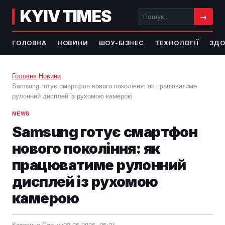
KYIV TIMES
→
ГОЛОВНА
НОВИНИ
ШОУ-БІЗНЕС
ТЕХНОЛОГІЇ
ЗДО
Головна
›
Новини
›
Samsung готує смартфон нового покоління: як працюватиме
рулонний дисплей із рухомою камерою
NEWS
Samsung готує смартфон
нового покоління: як
працюватиме рулонний
дисплей із рухомою
камерою
Катерина Савчук
22.05.2026, 05:21