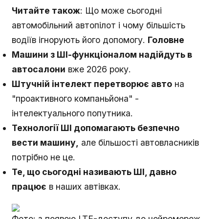
Читайте також
: Що може сьогодні
автомобільний автопілот і чому більшість
водіїв ігнорують його допомогу.
Головне
Машини з ШІ-функціоналом надійдуть в
автосалони
вже 2026 року.
Штучній інтелект перетворює авто
на
"проактивного компаньйона" -
інтелектуального попутника.
Технології ШІ допомагають безпечно
вести машину,
але більшості автовласників
потрібно не це.
Те, що сьогодні називають ШІ, давно
працює
в наших автівках.
Фото: з появою LTE-доступу до нейромереж