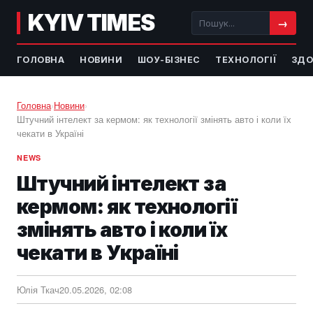
KYIV TIMES
→
ГОЛОВНА
НОВИНИ
ШОУ-БІЗНЕС
ТЕХНОЛОГІЇ
ЗДО
Головна
›
Новини
›
Штучний інтелект за кермом: як технології змінять авто і коли їх
чекати в Україні
NEWS
Штучний інтелект за
кермом: як технології
змінять авто і коли їх
чекати в Україні
Юлія Ткач
20.05.2026, 02:08