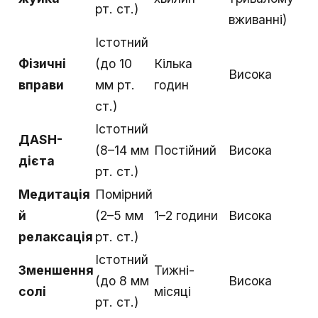
рт. ст.)
вживанні)
Істотний
Фізичні
(до 10
Кілька
Висока
вправи
мм рт.
годин
ст.)
Істотний
ДASH-
(8–14 мм
Постійний
Висока
дієта
рт. ст.)
Медитація
Помірний
й
(2–5 мм
1–2 години
Висока
релаксація
рт. ст.)
Істотний
Зменшення
Тижні-
(до 8 мм
Висока
солі
місяці
рт. ст.)