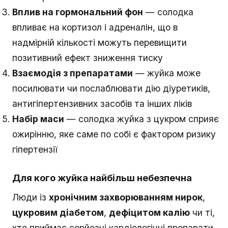
Вплив на гормональний фон
— солодка
впливає на кортизол і адреналін, що в
надмірній кількості можуть перевищити
позитивний ефект зниження тиску
Взаємодія з препаратами
— жуйка може
посилювати чи послаблювати дію діуретиків,
антигіпертензивних засобів та інших ліків
Набір маси
— солодка жуйка з цукром сприяє
ожирінню, яке саме по собі є фактором ризику
гіпертензії
Для кого жуйка найбільш небезпечна
Люди із
хронічним захворюванням нирок
,
цукровим діабетом
,
дефіцитом калію
чи ті,
хто приймає серйозні кардіологічні препарати,