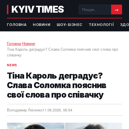
KYIV TIMES
→
ГОЛОВНА
НОВИНИ
ШОУ-БІЗНЕС
ТЕХНОЛОГІЇ
ЗДО
Головна
›
Новини
›
Тіна Кароль деградує? Слава Соломка пояснив свої слова про
співачку
NEWS
Тіна Кароль деградує?
Слава Соломка пояснив
свої слова про співачку
Володимир Лисенко
11.06.2026, 06:54