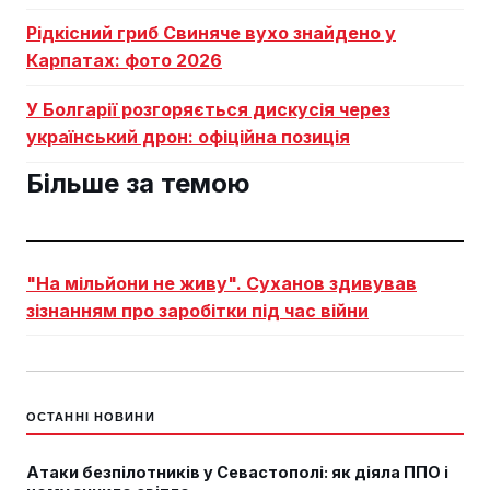
Рідкісний гриб Свиняче вухо знайдено у
Карпатах: фото 2026
У Болгарії розгоряється дискусія через
український дрон: офіційна позиція
Більше за темою
"На мільйони не живу". Суханов здивував
зізнанням про заробітки під час війни
ОСТАННІ НОВИНИ
Атаки безпілотників у Севастополі: як діяла ППО і