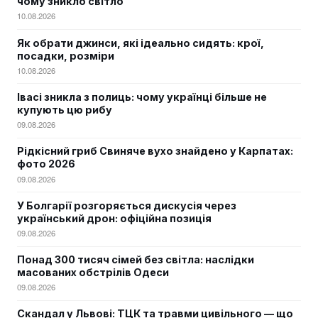
чому зникло світло
10.08.2026
Як обрати джинси, які ідеально сидять: крої,
посадки, розміри
10.08.2026
Івасі зникла з полиць: чому українці більше не
купують цю рибу
09.08.2026
Рідкісний гриб Свиняче вухо знайдено у Карпатах:
фото 2026
09.08.2026
У Болгарії розгоряється дискусія через
український дрон: офіційна позиція
09.08.2026
Понад 300 тисяч сімей без світла: наслідки
масованих обстрілів Одеси
09.08.2026
Скандал у Львові: ТЦК та травми цивільного — що