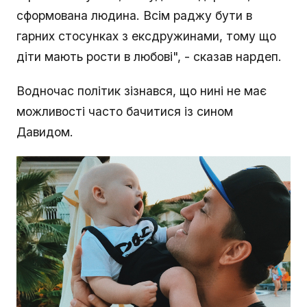
сформована людина. Всім раджу бути в
гарних стосунках з ексдружинами, тому що
діти мають рости в любові", - сказав нардеп.
Водночас політик зізнався, що нині не має
можливості часто бачитися із сином
Давидом.