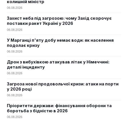
колишній міністр
06.08.2026
Захист неба під загрозою: чому Захід скорочує
поставки ракет Україні у 2026
06.08.2026
У Марганці п'яту добу немає води: як населення
подолає кризу
06.08.2026
Дрон з вибухівкою атакував літак у Німеччині:
деталі інциденту
06.08.2026
Загроза нової продовольчої кризи: атаки на порти
у 2026 році
06.08.2026
Пріоритети держави: фінансування оборони та
боротьба з бідністю в 2026
06.08.2026