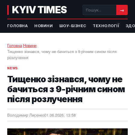
KYIV TIMES
→
ГОЛОВНА
НОВИНИ
ШОУ-БІЗНЕС
ТЕХНОЛОГІЇ
ЗДО
Головна
›
Новини
›
Тищенко зізнався, чому не бачиться з 9-річним сином після
розлучення
NEWS
Тищенко зізнався, чому не
бачиться з 9-річним сином
після розлучення
Володимир Лисенко
01.06.2026, 13:58