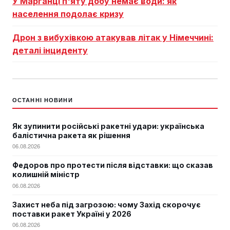
У Марганці п'яту добу немає води: як
населення подолає кризу
Дрон з вибухівкою атакував літак у Німеччині:
деталі інциденту
ОСТАННІ НОВИНИ
Як зупинити російські ракетні удари: українська
балістична ракета як рішення
06.08.2026
Федоров про протести після відставки: що сказав
колишній міністр
06.08.2026
Захист неба під загрозою: чому Захід скорочує
поставки ракет Україні у 2026
06.08.2026