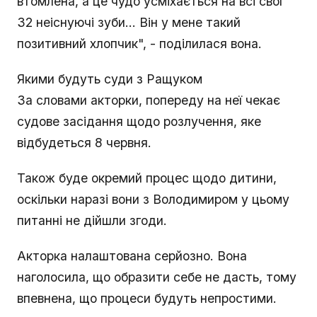
втомлена, а це чудо усміхається на всі свої
32 неіснуючі зуби... Він у мене такий
позитивний хлопчик", - поділилася вона.
Якими будуть суди з Ращуком
За словами акторки, попереду на неї чекає
судове засідання щодо розлучення, яке
відбудеться 8 червня.
Також буде окремий процес щодо дитини,
оскільки наразі вони з Володимиром у цьому
питанні не дійшли згоди.
Акторка налаштована серйозно. Вона
наголосила, що образити себе не дасть, тому
впевнена, що процеси будуть непростими.