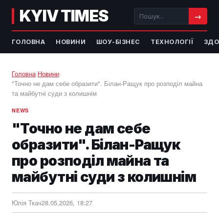
KYIV TIMES
→
ГОЛОВНА
НОВИНИ
ШОУ-БІЗНЕС
ТЕХНОЛОГІЇ
ЗДО
Головна
›
Новини
›
"Точно не дам себе образити". Білан-Ращук про розподіл майна
та майбутні суди з колишнім
NEWS
"Точно не дам себе
образити". Білан-Ращук
про розподіл майна та
майбутні суди з колишнім
Юлія Ткач
28.05.2026, 18:27