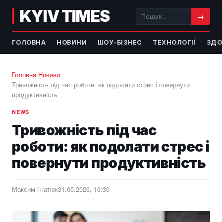
KYIV TIMES
→
ГОЛОВНА
НОВИНИ
ШОУ-БІЗНЕС
ТЕХНОЛОГІЇ
ЗДО
Головна
›
Новини
›
Тривожність під час роботи: як подолати стрес і повернути
продуктивність
NEWS
Тривожність під час
роботи: як подолати стрес і
повернути продуктивність
Максим Гнатюк
31.05.2026, 10:30