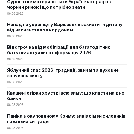
Сурогатне материнство в Україні: як працює
чорний ринок і що потрібно знати
06.08.2026
Напад на українця у Варшаві: як захистити дитину
від насильства за кордоном
06.08.2026
Відстрочка від мобілізації для багатодітних
батьків: актуальна інформація 2026
06.08.2026
Яблучний спас 2026: традиції, звичаї та духовне
значення святу
06.08.2026
Квашені огірки хрусткі всю зиму: що класти на дно
банки
06.08.2026
Паніка в окупованому Криму: вивіз сімей силовиків
і реальна ситуація
06.08.2026