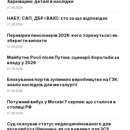
Харківщині: деталі й наслідки
07.08.2026
НАБУ, САП, ДБР і ВАКС: хто за що відповідає
07.08.2026
Перевірки пенсіонерів 2026: кого торкнуться і як
зберегти виплати
07.08.2026
Майбутнє Росії після Путіна: сценарії боротьби за
владу у 2026
07.08.2026
Блокування портів зупинило виробництво на ГЗК:
аналіз наслідків для металургії
07.08.2026
Потужний вибух у Москві 7 серпня: що сталося в
столиці РФ
07.08.2026
Суд скасував статус недисциплінованого для
екскомбата Ширшина: як це важливо для ЗСУ