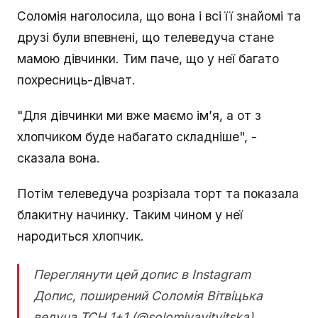
Соломія наголосила, що вона і всі її знайомі та
друзі були впевнені, що телеведуча стане
мамою дівчинки. Тим паче, що у неї багато
похресниць-дівчат.
"Для дівчинки ми вже маємо ім’я, а от з
хлопчиком буде набагато складніше", -
сказала вона.
Потім телеведуча розрізала торт та показала
блакитну начинку. Таким чином у неї
народиться хлопчик.
Переглянути цей допис в Instagram
Допис, поширений Соломія Вітвіцька
ведуча ТСН 1+1 (@solomiyavitvitska)