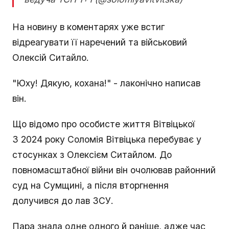
На новину в коментарях уже встиг
відреагувати її наречений та військовий
Олексій Ситайло.
"Юху! Дякую, кохана!" - лаконічно написав
він.
Що відомо про особисте життя Вітвіцької
З 2024 року Соломія Вітвіцька перебуває у
стосунках з Олексієм Ситайлом. До
повномасштабної війни він очолював районний
суд на Сумщині, а після вторгнення
долучився до лав ЗСУ.
Пара знала одне одного й раніше, адже час