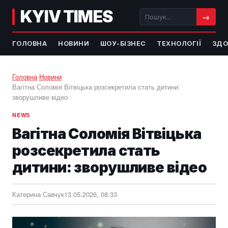
KYIV TIMES
→
ГОЛОВНА
НОВИНИ
ШОУ-БІЗНЕС
ТЕХНОЛОГІЇ
ЗДО
Головна
›
Новини
›
Вагітна Соломія Вітвіцька розсекретила стать дитини:
зворушливе відео
NEWS
Вагітна Соломія Вітвіцька
розсекретила стать
дитини: зворушливе відео
Катерина Савчук
13.05.2026, 08:33