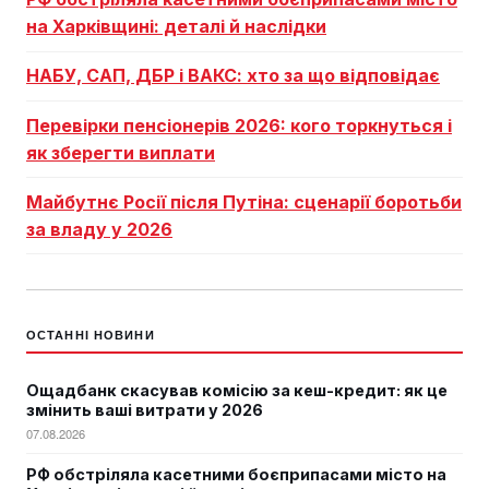
на Харківщині: деталі й наслідки
НАБУ, САП, ДБР і ВАКС: хто за що відповідає
Перевірки пенсіонерів 2026: кого торкнуться і
як зберегти виплати
Майбутнє Росії після Путіна: сценарії боротьби
за владу у 2026
ОСТАННІ НОВИНИ
Ощадбанк скасував комісію за кеш-кредит: як це
змінить ваші витрати у 2026
07.08.2026
РФ обстріляла касетними боєприпасами місто на