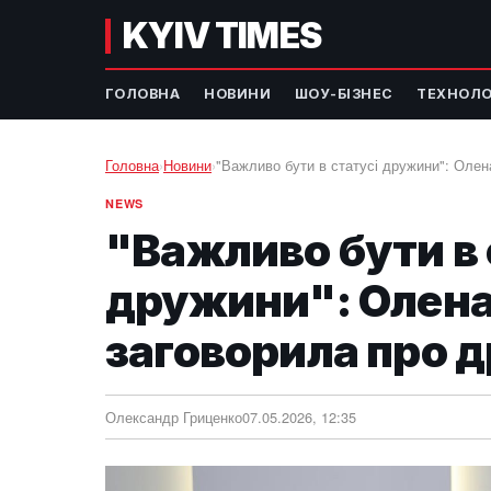
KYIV TIMES
ГОЛОВНА
НОВИНИ
ШОУ-БІЗНЕС
ТЕХНОЛО
Головна
›
Новини
›
"Важливо бути в статусі дружини": Олен
NEWS
"Важливо бути в 
дружини": Олена
заговорила про 
Олександр Гриценко
07.05.2026, 12:35