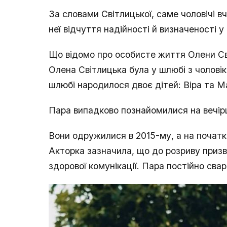
За словами Світлицької, саме чоловічі в
неї відчуття надійності й визначеності у 
Що відомо про особисте життя Олени Св
Олена Світлицька була у шлюбі з чоловік
шлюбі народилося двоє дітей: Віра та Ма
Пара випадково познайомилися на вечірц
Вони одружилися в 2015-му, а на початк
Акторка зазначила, що до розриву призв
здорової комунікації. Пара постійно свар