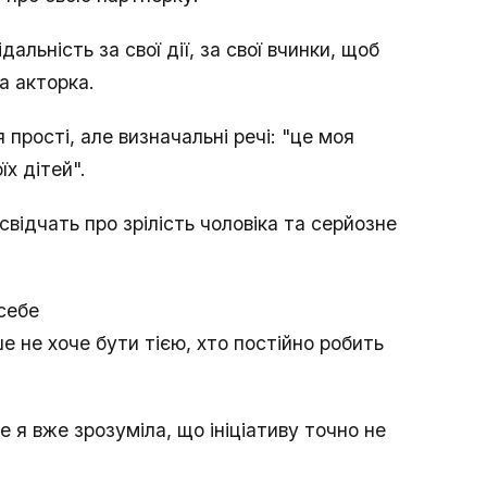
альність за свої дії, за свої вчинки, щоб
а акторка.
прості, але визначальні речі: "це моя
х дітей".
свідчать про зрілість чоловіка та серйозне
 себе
е не хоче бути тією, хто постійно робить
е я вже зрозуміла, що ініціативу точно не