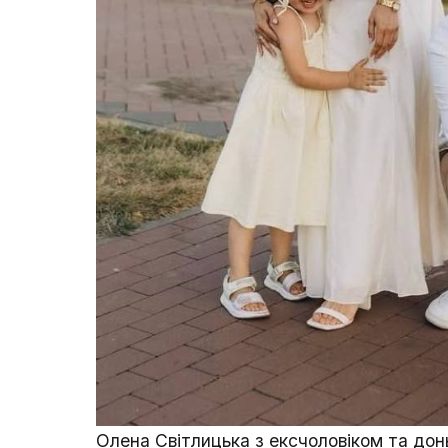
Олена Світлицька з ексчоловіком та дон