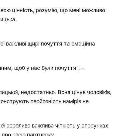
 свою цінність, розумію, що мені можливо
лицька.
ї важливі щирі почуття та емоційна
ним, щоб у нас були почуття", -
цької, недостатньо. Вона цінує чоловіків,
монструють серйозність намірів не
еї особливо важлива чіткість у стосунках
и про свою партнерку.