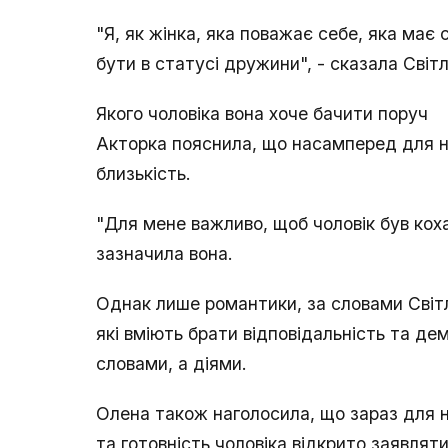
"Я, як жінка, яка поважає себе, яка має
бути в статусі дружини", - сказала Світ
Якого чоловіка вона хоче бачити поруч
Акторка пояснила, що насамперед для не
близькість.
"Для мене важливо, щоб чоловік був коха
зазначила вона.
Однак лише романтики, за словами Світли
які вміють брати відповідальність та де
словами, а діями.
Олена також наголосила, що зараз для н
та готовність чоловіка відкрито заявлят