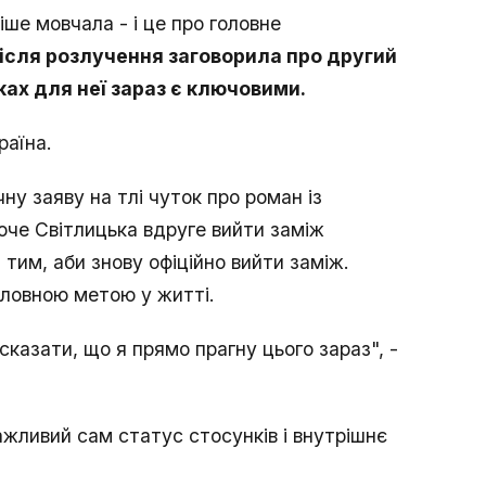
ше мовчала - і це про головне
після розлучення заговорила про другий
ках для неї зараз є ключовими.
раїна.
чну заяву на тлі чуток про роман із
оче Світлицька вдруге вийти заміж
тим, аби знову офіційно вийти заміж.
головною метою у житті.
казати, що я прямо прагну цього зараз", -
ажливий сам статус стосунків і внутрішнє