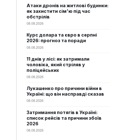
Атаки дронів на житлові будинки:
як захистити сім'ю під час
обстрілів
08.08.2026
Курс долара та євро в серпні
2026: прогноз та поради
08.08.2026
11 днів у лісі: як затримали
чоловіка, який стріляв у
поліцейських
08.08.2026
Лукашенко про причини війни в
Україні: що він насправді сказав
08.08.2026
Затримання потягів в Україні:
список рейсів та причини збоїв
2026
08.08.2026