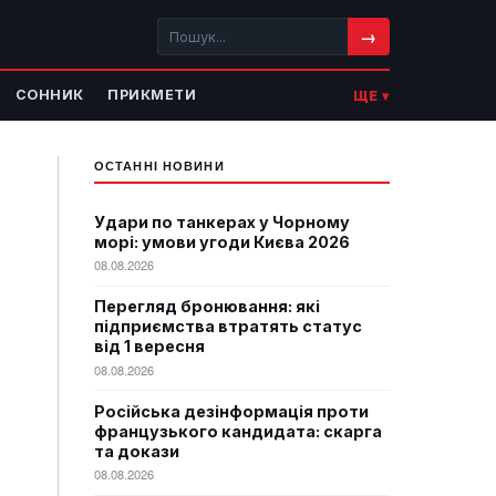
→
СОННИК
ПРИКМЕТИ
ЩЕ ▾
ОСТАННІ НОВИНИ
Удари по танкерах у Чорному
морі: умови угоди Києва 2026
08.08.2026
Перегляд бронювання: які
підприємства втратять статус
від 1 вересня
08.08.2026
Російська дезінформація проти
французького кандидата: скарга
та докази
08.08.2026