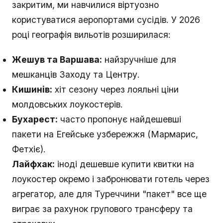
закритим, ми навчилися віртуозно
користуватися аеропортами сусідів. У 2026
році географія вильотів розширилася:
Жешув та Варшава:
найзручніше для
мешканців Заходу та Центру.
Кишинів:
хіт сезону через лояльні ціни
молдовських лоукостерів.
Бухарест:
часто пропонує найдешевші
пакети на Егейське узбережжя (Мармарис,
Фетхіє).
Лайфхак:
іноді дешевше купити квитки на
лоукостер окремо і забронювати готель через
агрегатор, але для Туреччини "пакет" все ще
виграє за рахунок групового трансферу та