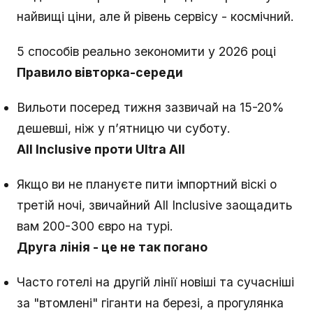
найвищі ціни, але й рівень сервісу - космічний.
5 способів реально зекономити у 2026 році
Правило вівторка-середи
Вильоти посеред тижня зазвичай на 15-20%
дешевші, ніж у п’ятницю чи суботу.
All Inclusive проти Ultra All
Якщо ви не плануєте пити імпортний віскі о
третій ночі, звичайний All Inclusive заощадить
вам 200-300 євро на турі.
Друга лінія - це не так погано
Часто готелі на другій лінії новіші та сучасніші
за "втомлені" гіганти на березі, а прогулянка