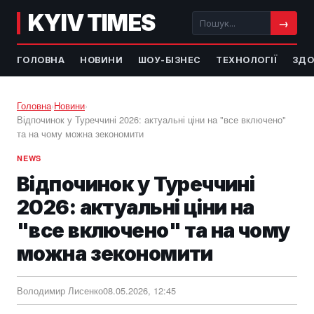
KYIV TIMES
→
ГОЛОВНА
НОВИНИ
ШОУ-БІЗНЕС
ТЕХНОЛОГІЇ
ЗДО
Головна
›
Новини
›
Відпочинок у Туреччині 2026: актуальні ціни на "все включено"
та на чому можна зекономити
NEWS
Відпочинок у Туреччині
2026: актуальні ціни на
"все включено" та на чому
можна зекономити
Володимир Лисенко
08.05.2026, 12:45