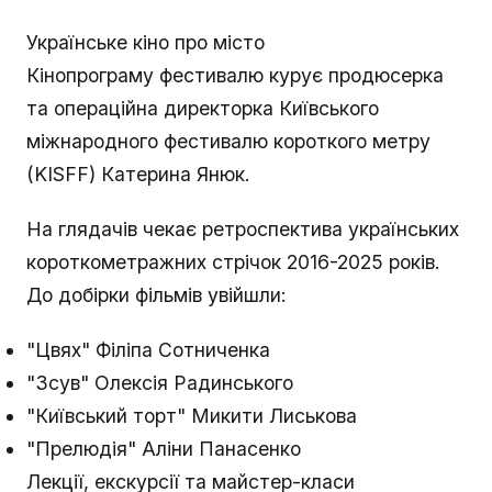
Українське кіно про місто
Кінопрограму фестивалю курує продюсерка
та операційна директорка Київського
міжнародного фестивалю короткого метру
(KISFF) Катерина Янюк.
На глядачів чекає ретроспектива українських
короткометражних стрічок 2016-2025 років.
До добірки фільмів увійшли:
"Цвях" Філіпа Сотниченка
"Зсув" Олексія Радинського
"Київський торт" Микити Лиськова
"Прелюдія" Аліни Панасенко
Лекції, екскурсії та майстер-класи