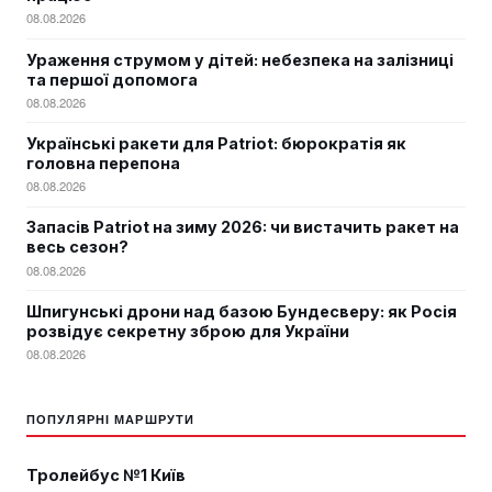
08.08.2026
Ураження струмом у дітей: небезпека на залізниці
та першої допомога
08.08.2026
Українські ракети для Patriot: бюрократія як
головна перепона
08.08.2026
Запасів Patriot на зиму 2026: чи вистачить ракет на
весь сезон?
08.08.2026
Шпигунські дрони над базою Бундесверу: як Росія
розвідує секретну зброю для України
08.08.2026
ПОПУЛЯРНІ МАРШРУТИ
Тролейбус №1 Київ