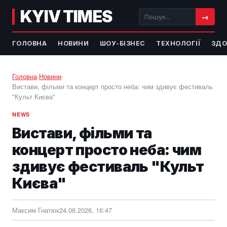
KYIV TIMES
→
ГОЛОВНА
НОВИНИ
ШОУ-БІЗНЕС
ТЕХНОЛОГІЇ
ЗДО
Головна
›
Новини
›
Вистави, фільми та концерт просто неба: чим здивує фестиваль
"Культ Києва"
NEWS
Вистави, фільми та
концерт просто неба: чим
здивує фестиваль "Культ
Києва"
Максим Гнатюк
24.06.2026, 16:47