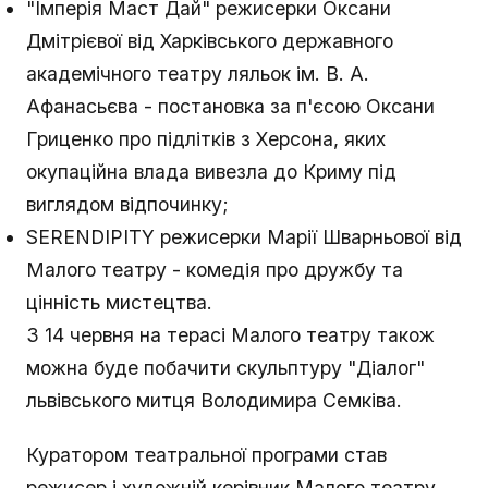
"Імперія Маст Дай" режисерки Оксани
Дмітрієвої від Харківського державного
академічного театру ляльок ім. В. А.
Афанасьєва - постановка за п'єсою Оксани
Гриценко про підлітків з Херсона, яких
окупаційна влада вивезла до Криму під
виглядом відпочинку;
SERENDIPITY режисерки Марії Шварньової від
Малого театру - комедія про дружбу та
цінність мистецтва.
З 14 червня на терасі Малого театру також
можна буде побачити скульптуру "Діалог"
львівського митця Володимира Семківа.
Куратором театральної програми став
режисер і художній керівник Малого театру