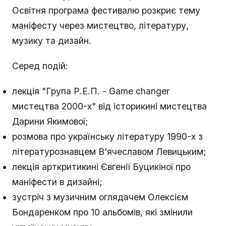
Освітня програма фестивалю розкриє тему
маніфесту через мистецтво, літературу,
музику та дизайн.
Серед подій:
лекція "Група Р.Е.П. - Game changer
мистецтва 2000-х" від історикині мистецтва
Дарини Якимової;
розмова про українську літературу 1990-х з
літературознавцем В'ячеславом Левицьким;
лекція арткритикині Євгенії Буцикіної про
маніфести в дизайні;
зустріч з музичним оглядачем Олексієм
Бондаренком про 10 альбомів, які змінили