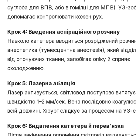
суглоба для ВПВ, або в гомілці для МПВ). УЗ-з
допомагає контролювати кожен рух.
Крок 4: Введення аспіраційного розчину
Навколо катетера вводиться розріджений розчи
анестетика (тумесцентна анестезія), який відді
від оточуючих тканин, запобігає опіку й сприяє
охолодженню.
Крок 5: Лазерна абляція
Лазер активується, світловод поступово витягує
швидкістю 1–2 мм/сек. Вена послідовно коагулю
всій довжині. Хірург слідкує за процесом на УЗ-е
Крок 6: Видалення катетера й перев'язка
Після закінчення опроміння світловід видаляєтьс