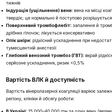
тижнів
Індурація (ущільнення) вени:
вена на місці коаг
твердіє; це нормально й поступово розрішується
Поверхневий тромбофлебіт:
запалення й тром
дрібних гілочок; лікується консервативно
Опік шкіри:
рідкісний ускладнення при недостат
тумесцентній анестезії
Глибокий венозний тромбоз (ГВТ):
вкрай рідкіс
серйозне ускладнення, ризик <0,5%
Вартість ВЛК й доступність
Вартість вінеролазерної коагуляції варіює залежн
регіону, клініки й обсягу роботи:
В Україні:
15 000–40 000 грн за одну вену (велик