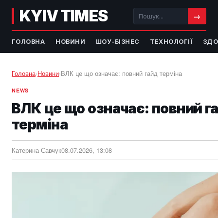
KYIV TIMES
→
ГОЛОВНА
НОВИНИ
ШОУ-БІЗНЕС
ТЕХНОЛОГІЇ
ЗДО
Головна
›
Новини
›
ВЛК це що означає: повний гайд терміна
NEWS
ВЛК це що означає: повний г
терміна
Катерина Савчук
08.07.2026, 13:08