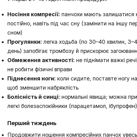
Носіння компресії:
панчохи мають залишатися н
постійно, навіть під час сну (замінити на іншу п
сном)
Прогулянки:
легка ходьба (по 30–40 хвилин, 3–4
день) запобігає тромбозу й прискорює загоюван
Обмеження активності:
не піднімати важкі речі 
не робити фізичні вправи
Піднесення ноги:
коли сидите, поставте ногу на
щоб зменшити набряклість
Болісність й синці:
нормальні явища; можна пр
легкі болезаспокійники (парацетамол, ібупрофен)
Перший тиждень
Продовжити ношення компресійних панчох увесь