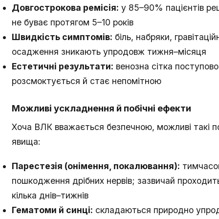
Довгострокова ремісія:
у 85–90% пацієнтів ре
не буває протягом 5–10 років
Швидкість симптомів:
біль, набряки, гравітаційн
осадження зникають упродовж тижня–місяця
Естетичні результати:
венозна сітка поступово
розсмоктується й стає непомітною
Можливі ускладнення й побічні ефекти
Хоча ВЛК вважається безпечною, можливі такі по
явища:
Парестезія (онімення, покалювання):
тимчасо
пошкодження дрібних нервів; зазвичай проходит
кілька днів–тижнів
Гематоми й синці:
складаються природно упро