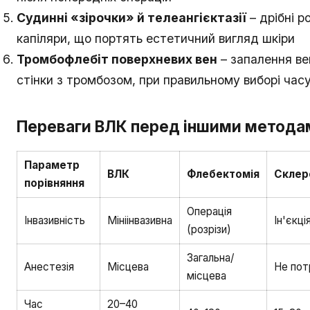
Судинні «зірочки» й телеангієктазії
– дрібні р
капіляри, що портять естетичний вигляд шкіри
Тромбофлебіт поверхневих вен
– запалення ве
стінки з тромбозом, при правильному виборі час
Переваги ВЛК перед іншими метода
Параметр
ВЛК
Флебектомія
Склер
порівняння
Операція
Інвазивність
Мініінвазивна
Ін'єкці
(розрізи)
Загальна/
Анестезія
Місцева
Не пот
місцева
Час
20–40