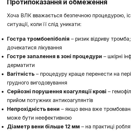
Протипоказання й обмеження
Хоча ВЛК вважається безпечною процедурою, і
ситуації, коли її слід уникати:
Гостра тромбоепіболія
– ризик відриву тромба;
дочекатися лікування
Гостре запалення в зоні процедури
– шкірні ін
дерматити
Вагітність
– процедуру краще перенести на пері
грудного вигодовування
Серйозні порушення коагуляції крові
– гемофіл
прийом потужних антикоагулянтів
Непрохідність вени
– якщо вена вже тромбован
може бути неефективною
Діаметр вени більше 12 мм
– на практиці робл