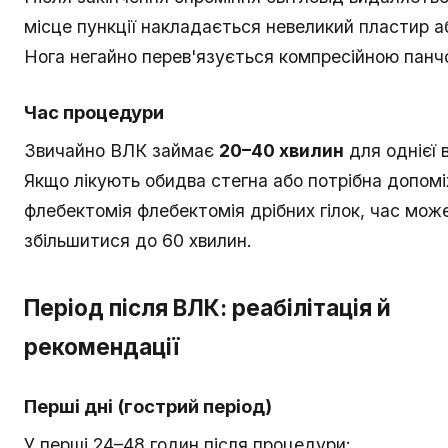
місце пункції накладається невеликий пластир а
Нога негайно перев'язується компресійною панч
Час процедури
Звичайно ВЛК займає
20–40 хвилин
для однієї 
Якщо лікують обидва стегна або потрібна допом
флебектомія флебектомія дрібних гілок, час мож
збільшитися до 60 хвилин.
Період після ВЛК: реабілітація й
рекомендації
Перші дні (гострий період)
У перші 24–48 годин після процедури: