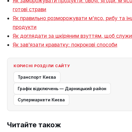
Як заморожувати продукти: овочі, ягоди, м’ясо
готові страви
Як правильно розморожувати м’ясо, рибу та ін
продукти
Як доглядати за шкіряним взуттям, щоб служи
Як зав'язати краватку: покрокові способи
КОРИСНІ РОЗДІЛИ САЙТУ
Транспорт Києва
Графік відключень — Дарницький район
Супермаркети Києва
Читайте також