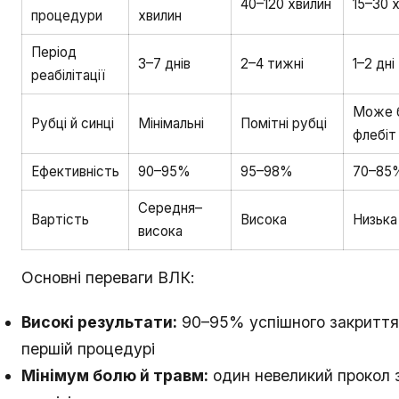
40–120 хвилин
15–30 
процедури
хвилин
Період
3–7 днів
2–4 тижні
1–2 дні
реабілітації
Може 
Рубці й синці
Мінімальні
Помітні рубці
флебіт
Ефективність
90–95%
95–98%
70–85
Середня–
Вартість
Висока
Низька
висока
Основні переваги ВЛК:
Високі результати:
90–95% успішного закриття
першій процедурі
Мінімум болю й травм:
один невеликий прокол 