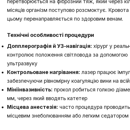
перетворюється на фіброзний тяж, який через кі
місяців організм поступово розсмоктує. Кровота
цьому перенаправляється по здоровим венам.
Технічні особливості процедури
Допплерографія й УЗ-навігація:
хірург у реаль
контролює положення світловода за допомогою
ультразвуку
Контрольоване нагрівання:
лазер працює імпу
забезпечуючи рівномірну коагуляцію вини на всі
Мініінвазивність:
прокол робиться голкою діаме
мм, через який вводять катетер
Місцева анестезія:
часто процедура проводить
місцевим знеболюванням або легким седатором