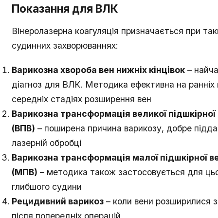
Показання для ВЛК
Вінеролазерна коагуляція призначається при так
судинних захворюваннях:
Варикозна хвороба вен нижніх кінцівок
– найч
діагноз для ВЛК. Методика ефективна на ранніх 
середніх стадіях розширення вен
Варикозна трансформація великої підшкірної
(ВПВ)
– поширена причина варикозу, добре підд
лазерній обробці
Варикозна трансформація малої підшкірної в
(МПВ)
– методика також застосовується для ць
глибшого судини
Рецидивний варикоз
– коли вени розширилися 
після попередніх операцій