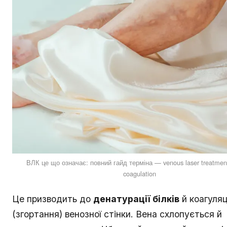
ВЛК це що означає: повний гайд терміна — venous laser treatment
coagulation
Це призводить до
денатурації білків
й коагуляц
(згортання) венозної стінки. Вена схлопується й