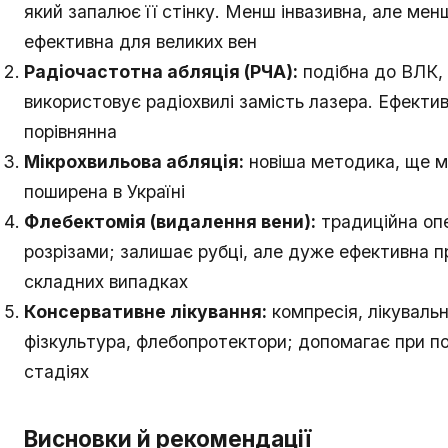
який запалює її стінку. Менш інвазивна, але мен
ефективна для великих вен
Радіочастотна абляція (РЧА):
подібна до ВЛК,
використовує радіохвилі замість лазера. Ефектив
порівнянна
Мікрохвильова абляція:
новіша методика, ще 
поширена в Україні
Флебектомія (видалення вени):
традиційна опе
розрізами; залишає рубці, але дуже ефективна п
складних випадках
Консервативне лікування:
компресія, лікуваль
фізкультура, флебопротектори; допомагає при п
стадіях
Висновки й рекомендації