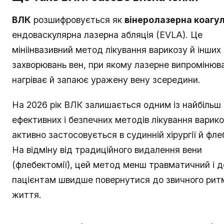
ВЛК
розшифровується як
вінеролазерна коагу
ендоваскулярна лазерна абляція (EVLA). Це
мініінвазивний метод лікування варикозу й інших
захворювань вен, при якому лазерне випромінюв
нагріває й запаює уражену вену зсередини.
На 2026 рік ВЛК залишається одним із найбільш
ефективних і безпечних методів лікування варико
активно застосовується в судинній хірургії й флеб
На відміну від традиційного видалення вени
(флебектомії), цей метод менш травматичний і 
пацієнтам швидше повернутися до звичного рит
життя.