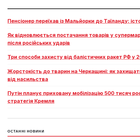
Пенсіонер переїхав із Мальйорки до Таїланду: істо
Як відновлюється постачання товарів у суперма
після російських ударів
Три способи захисту від балістичних ракет РФ у 
Жорстокість до тварин на Черкащині: як захищат
від насильства
Путін планує приховану мобілізацію 500 тисяч рос
стратегія Кремля
ОСТАННІ НОВИНИ