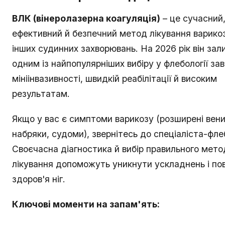
ВЛК (вінеролазерна коагуляція)
– це сучасний
ефективний й безпечний метод лікування варико
інших судинних захворювань. На 2026 рік він за
одним із найпопулярніших вибіру у флебології за
мініінвазивності, швидкій реабілітації й високим
результатам.
Якщо у вас є симптоми варикозу (розширені вени,
набряки, судоми), звернітесь до спеціаліста-фле
Своєчасна діагностика й вибір правильного мето
лікування допоможуть уникнути ускладнень і по
здоров'я ніг.
Ключові моменти на запам'ять: