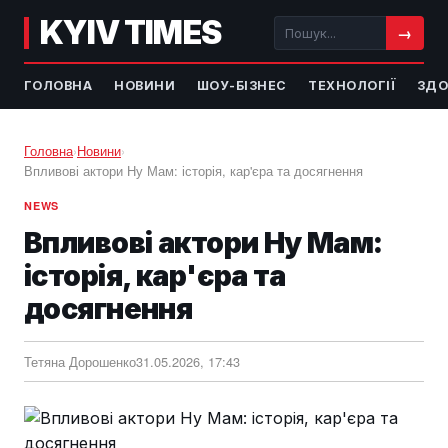
KYIV TIMES
→
ГОЛОВНА
НОВИНИ
ШОУ-БІЗНЕС
ТЕХНОЛОГІЇ
ЗДО
Головна
›
Новини
›
Впливові актори Ну Мам: історія, кар'єра та досягнення
NEWS
Впливові актори Ну Мам:
історія, кар'єра та
досягнення
Тетяна Дорошенко
31.05.2026, 17:43