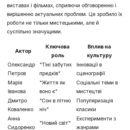
виставах і фільмах, сприяючи обговоренню і
вирішенню актуальних проблем. Це зробило їх
роботи не тільки мистецькими, але й
суспільно значущими.
Ключова
Вплив на
Актор
роль
культуру
Олександр
"Тіні забутих
Інновації в
Петров
предків"
сценографії
Марія
"Життя як
Соціальні теми в
Іванова
воно є"
мистецтві
Дмитро
"Сон в літню
Популяризація
Коваленко
ніч"
класики
Анна
Експерименти з
"Новий світ"
Сидоренко
жанрами