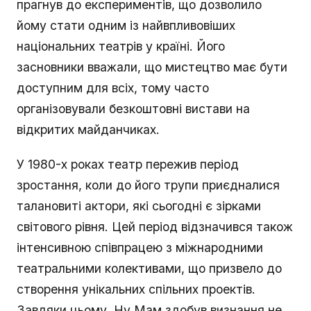
прагнув до експериментів, що дозволило
йому стати одним із найвпливовіших
національних театрів у країні. Його
засновники вважали, що мистецтво має бути
доступним для всіх, тому часто
організовували безкоштовні вистави на
відкритих майданчиках.
У 1980-х роках театр пережив період
зростання, коли до його трупи приєдналися
талановиті актори, які сьогодні є зірками
світового рівня. Цей період відзначився також
інтенсивною співпрацею з міжнародними
театральними колективами, що призвело до
створення унікальних спільних проектів.
Завдяки цьому, Ну Мам здобув визнання не