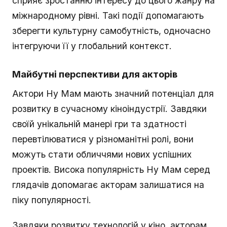
сприяє зростанню інтересу до цього жанру на
міжнародному рівні. Такі події допомагають
зберегти культурну самобутність, одночасно
інтегруючи її у глобальний контекст.
Майбутні перспективи для акторів
Актори Ну Мам мають значний потенціал для
розвитку в сучасному кіноіндустрії. Завдяки
своїй унікальній манері гри та здатності
перевтілюватися у різноманітні ролі, вони
можуть стати обличчями нових успішних
проектів. Висока популярність Ну Мам серед
глядачів допомагає акторам залишатися на
піку популярності.
Завдяки розвитку технологій у кіно, акторам