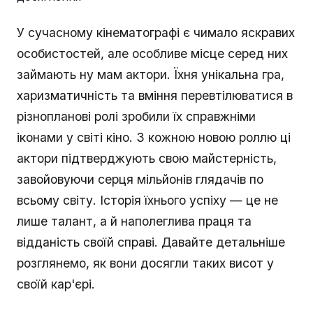
У сучасному кінематографі є чимало яскравих
особистостей, але особливе місце серед них
займають ну мам актори. Їхня унікальна гра,
харизматичність та вміння перевтілюватися в
різнопланові ролі зробили їх справжніми
іконами у світі кіно. З кожною новою роллю ці
актори підтверджують свою майстерність,
завойовуючи серця мільйонів глядачів по
всьому світу. Історія їхнього успіху — це не
лише талант, а й наполеглива праця та
відданість своїй справі. Давайте детальніше
розглянемо, як вони досягли таких висот у
своїй кар'єрі.