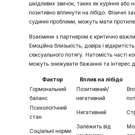
шкідливих звичок, таких як куріння або
позитивно вплинути на лібідо. Фізичні за
судинні проблеми, можуть мати протил
Взаємини з партнером є критично важли
Емоційна близькість, довіра і відкритіс
сексуального потягу. Натомість часті ко
можуть знижувати бажання та інтерес д
Фактор
Вплив на лібідо
Гормональний
Позитивний/
Впл
баланс
негативний
по
Психологічний
Негативний
Стр
стан
Залежить від
Мо
Соціальні норми