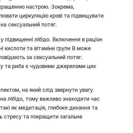
покращенню настрою. Зокрема,
лювати циркуляцію крові та підвищувати
 на сексуальний потяг.
у підвищенні лібідо. Включення в раціон
ні кислоти та вітаміни групи B може
повідають за сексуальний потяг.
ону та риба є чудовими джерелами цих
ектом, на який слід звернути увагу.
 на лібідо, тому важливо знаходити час
 такі як медитація, глибоке дихання та
ь стресу та покращити загальне