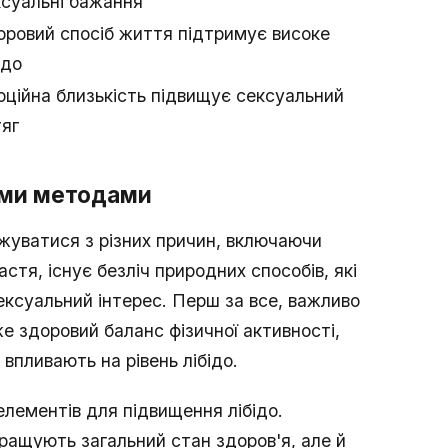
ксуальні бажання
оровий спосіб життя підтримує високе
ідо
ційна близькість підвищує сексуальний
тяг
ими методами
ижуватися з різних причин, включаючи
стя, існує безліч природних способів, які
ксуальний інтерес. Перш за все, важливо
же здоровий баланс фізичної активності,
впливають на рівень лібідо.
елементів для підвищення лібідо.
кращують загальний стан здоров'я, але й