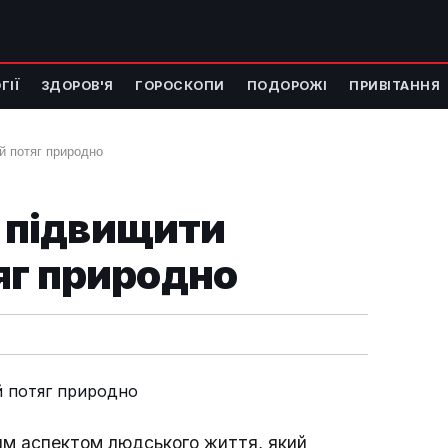
ГІЇ
ЗДОРОВ'Я
ГОРОСКОПИ
ПОДОРОЖІ
ПРИВІТАННЯ
ий потяг природно
к підвищити
яг природно
вим аспектом людського життя, який