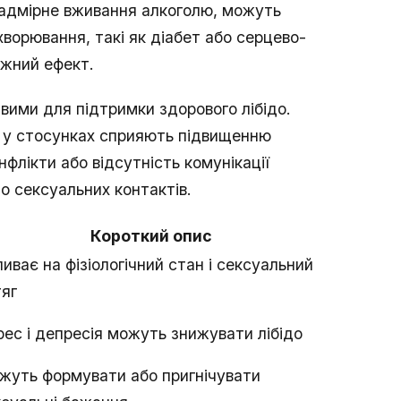
 надмірне вживання алкоголю, можуть
хворювання, такі як діабет або серцево-
ежний ефект.
вими для підтримки здорового лібідо.
ть у стосунках сприяють підвищенню
нфлікти або відсутність комунікації
о сексуальних контактів.
Короткий опис
иває на фізіологічний стан і сексуальний
тяг
ес і депресія можуть знижувати лібідо
жуть формувати або пригнічувати