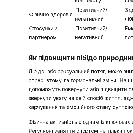
контексту
се
Позитивний/
Зд
Фізичне здоров'я
негативний
ліб
Стосунки з
Позитивний/
Емо
партнером
негативний
по
Як підвищити лібідо природн
Лібідо, або сексуальний потяг, може зн
стрес, втому та гормональні зміни. На ща
допоможуть повернути або підвищити се
звернути увагу на свій спосіб життя, ад
харчування та емоційного стану суттєво 
Фізична активність є одним із ключових 
Регулярні заняття спортом не тільки по