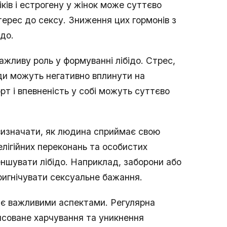
ків і естрогену у жінок може суттєво
терес до сексу. Зниження цих гормонів з
до.
ажливу роль у формуванні лібідо. Стрес,
ади можуть негативно вплинути на
рт і впевненість у собі можуть суттєво
 визначати, як людина сприймає свою
елігійних переконань та особистих
еншувати лібідо. Наприклад, заборони або
ригнічувати сексуальне бажання.
ж є важливими аспектами. Регулярна
ансоване харчування та уникнення