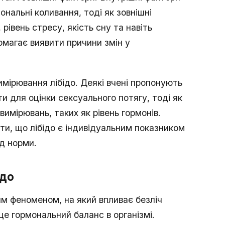
нальні коливання, тоді як зовнішні
івень стресу, якість сну та навіть
омагає виявити причини змін у
вимірювання лібідо. Деякі вчені пропонують
и для оцінки сексуального потягу, тоді як
вимірювань, таких як рівень гормонів.
и, що лібідо є індивідуальним показником
ід норми.
ідо
им феноменом, на який впливає безліч
це гормональний баланс в організмі.