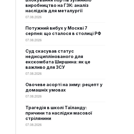
виробництво на ГЗК: аналіз
наслідків для металургії
07.08.2026
Потужний вибух у Москві 7
серпня: що сталося в столиці РФ
07.08.2026
Суд скасував статус
недисциплінованого для
екскомбата Ширшина: як це
важливо для ЗСУ
07.08.2026
Овочеве асорті на зиму: рецепт у
домашніх умовах
07.08.2026
Трагедія в школі Таїланду:
причини та наслідки масової
стрілянини
07.08.2026