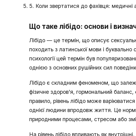
5. Коли звертатися до фахівця: медичні 
Що таке лібідо: основи і визна
Лібідо — це термін, що описує сексуаль
походить з латинської мови і буквально 
психології цей термін був популяризова
однією з основних рушійних сил поведін
Лібідо є складним феноменом, що залеж
фізичне здоров'я, гормональний баланс, 
правило, рівень лібідо може варіюватися 
однієї людини впродовж життя. Це нормал
природними процесами, стресом або змі
На рівень лібідо впливають як внутрішні,