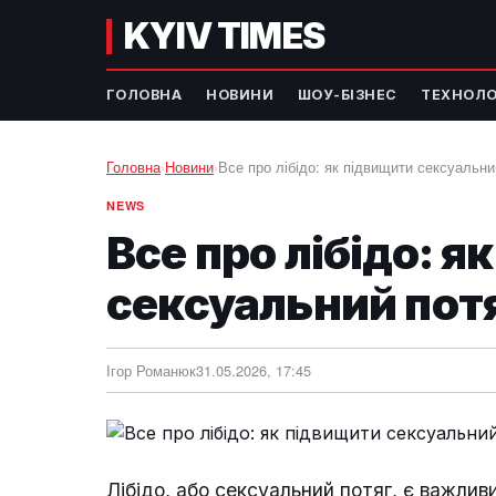
KYIV TIMES
ГОЛОВНА
НОВИНИ
ШОУ-БІЗНЕС
ТЕХНОЛО
Головна
›
Новини
›
Все про лібідо: як підвищити сексуальн
NEWS
Все про лібідо: я
сексуальний пот
Ігор Романюк
31.05.2026, 17:45
Лібідо, або сексуальний потяг, є важли