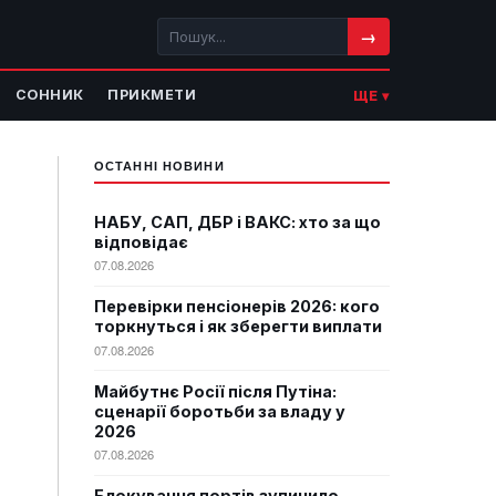
→
СОННИК
ПРИКМЕТИ
ЩЕ ▾
ОСТАННІ НОВИНИ
НАБУ, САП, ДБР і ВАКС: хто за що
відповідає
07.08.2026
Перевірки пенсіонерів 2026: кого
торкнуться і як зберегти виплати
07.08.2026
Майбутнє Росії після Путіна:
сценарії боротьби за владу у
2026
07.08.2026
Блокування портів зупинило