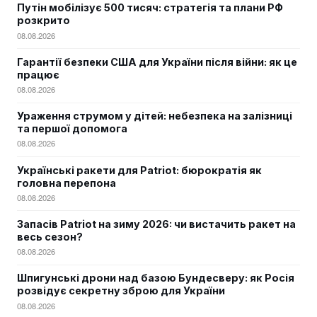
Путін мобілізує 500 тисяч: стратегія та плани РФ
розкрито
08.08.2026
Гарантії безпеки США для України після війни: як це
працює
08.08.2026
Ураження струмом у дітей: небезпека на залізниці
та першої допомога
08.08.2026
Українські ракети для Patriot: бюрократія як
головна перепона
08.08.2026
Запасів Patriot на зиму 2026: чи вистачить ракет на
весь сезон?
08.08.2026
Шпигунські дрони над базою Бундесверу: як Росія
розвідує секретну зброю для України
08.08.2026