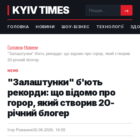
KYIV TIMES
→
ГОЛОВНА
НОВИНИ
ШОУ-БІЗНЕС
ТЕХНОЛОГІЇ
ЗДО
Головна
›
Новини
›
"Залаштунки" б'ють рекорди: що відомо про горор, який створив
20-річний блогер
NEWS
"Залаштунки" б'ють
рекорди: що відомо про
горор, який створив 20-
річний блогер
Ігор Романюк
02.06.2026, 16:55