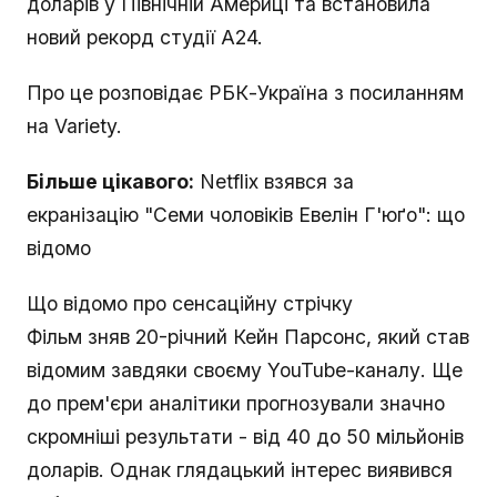
доларів у Північній Америці та встановила
новий рекорд студії A24.
Про це розповідає РБК-Україна з посиланням
на Variety.
Більше цікавого:
Netflix взявся за
екранізацію "Семи чоловіків Евелін Г'юґо": що
відомо
Що відомо про сенсаційну стрічку
Фільм зняв 20-річний Кейн Парсонс, який став
відомим завдяки своєму YouTube-каналу. Ще
до прем'єри аналітики прогнозували значно
скромніші результати - від 40 до 50 мільйонів
доларів. Однак глядацький інтерес виявився